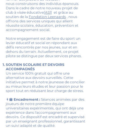
nous construisons des individus épanouis.
Dans le cadre de notre nouveau projet de
club à visée éducative
[AS1]
et grâce au
soutien de la
Fondation Leenaards
, nous
offrons des services uniques qui allient
réussite scolaire, éducation, prévention et
accompagnement social.
Notre engagement est de faire du sport un
levier éducatif et social en répondant aux
défis rencontrés par nos jeunes, sur et en
dehors du terrain. Actuellement, ce projet
pilote se distingue par deux services phares.
SOUTIEN SCOLAIRE ET DEVOIRS
ACCOMPAGNÉS
Un service 100% gratuit qui offre une
alternative aux devoirs surveillés. Cette
initiative permet à notre jeunesse de concilier
au mieux leurs études et leur passion pour le
sport tout en réduisant leur charge de stress.
👨‍🏫
Encadrement :
Séances animées par des
joueurs de notre première équipe
universitaires expérimentés, qui ont déjà une
expérience dans l'accompagnement aux
devoirs. Ce dispositif est encadré et supervisé
par un enseignant professionnel, garantissant
un suivi adapté et de qualité.