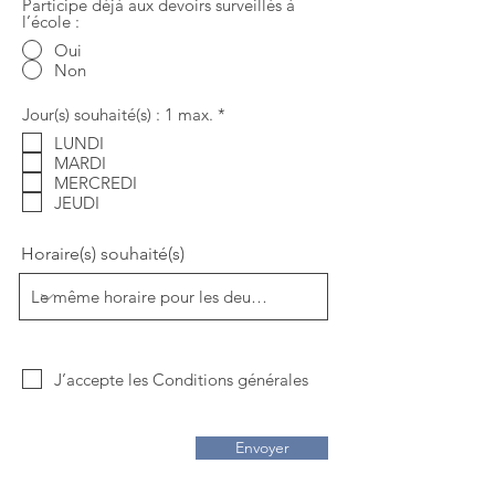
Participe déjà aux devoirs surveillés à
l’école :
Oui
Non
O
Jour(s) souhaité(s) : 1 max.
*
b
LUNDI
l
MARDI
i
g
MERCREDI
a
JEUDI
t
o
i
Horaire(s) souhaité(s)
r
e
J’accepte les Conditions générales
Envoyer