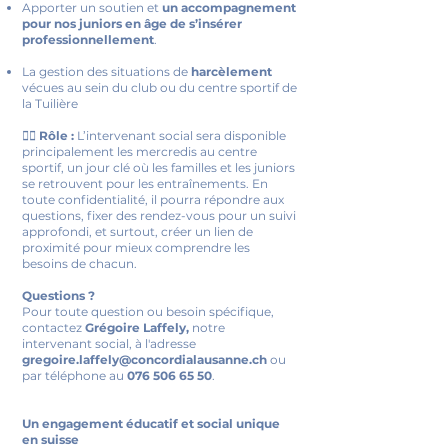
Apporter un soutien et
un accompagnement
pour nos juniors en âge de s’insérer
professionnellement
.
La gestion des situations de
harcèlement
vécues au sein du club ou du centre sportif de
la Tuilière
👨‍⚖️ Rôle :
L’intervenant social sera disponible
principalement les mercredis au centre
sportif, un jour clé où les familles et les juniors
se retrouvent pour les entraînements. En
toute confidentialité, il pourra répondre aux
questions, fixer des rendez-vous pour un suivi
approfondi, et surtout, créer un lien de
proximité pour mieux comprendre les
besoins de chacun.
Questions ?
Pour toute question ou besoin spécifique,
contactez
Grégoire Laffely,
notre
intervenant social, à l'adresse
gregoire.laffely@concordialausanne.ch
ou
par téléphone au
076 506 65 50
.
Un engagement éducatif et social unique
en suisse