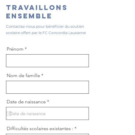
Travaillons
ensemble
Contactez-nous pour bénéficier du soutien
scolaire offert par le FC Concordia Lausanne
Prénom
Nom de famille
r
Date de naissance
*
e
q
u
i
r
Difficultés scolaires existantes :
e